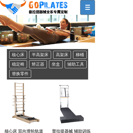
核心床
半高架床
高架床
梯桶
稳定椅
矫正器
坐盒
辅助工具
替换零件
核心床 双向滑轮轨道
普拉提器械 辅助训练