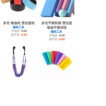
多色 瑜伽轮 普拉提轮
多色平衡软踏 普拉提
辅助工具
瑜伽平衡训练
市场价:
0.00
辅助工具
炼手价:
0.00
市场价:
0.00
炼手价:
0.00
空中瑜伽绳一字马训练
瑜伽健身伸展拉力带力
器倒立劈叉下腰带拉伸
量训练拉伸阻力带
训练瑜伽辅助
辅助工具
市场价:
0.00
辅助工具
炼手价:
0.00
市场价:
0.00
炼手价:
0.00