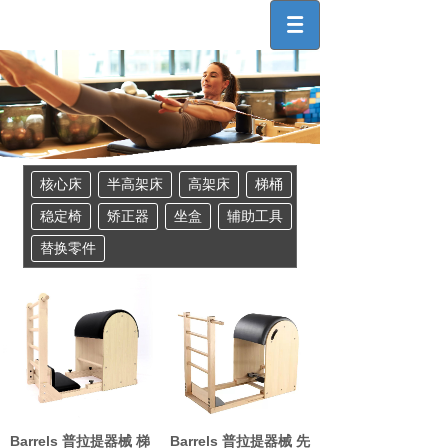
核心床
半高架床
高架床
梯桶
稳定椅
矫正器
坐盒
辅助工具
替换零件
Barrels 普拉提器械 梯
Barrels 普拉提器械 先